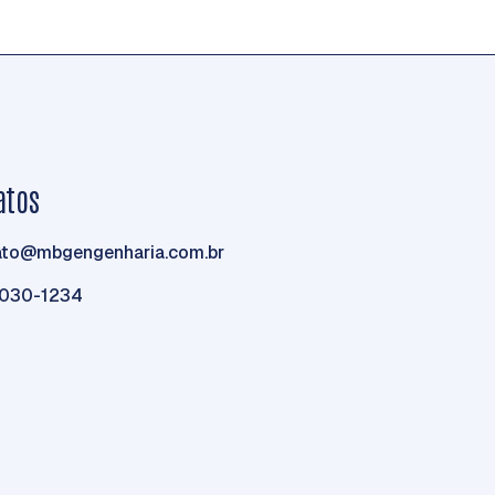
atos
ato@mbgengenharia.com.br
3030-1234