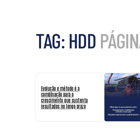
QUEM SOMOS
TAG:
HDD
PÁGINA
Evolução e método é a
combinação para o
crescimento que sustenta
resultados no longo prazo